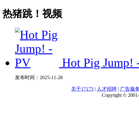
热猪跳！视频
Hot Pig Jump! 
发布时间：
2025-11-28
关于17173
|
人才招聘
|
广告服
Copyright © 2001-2