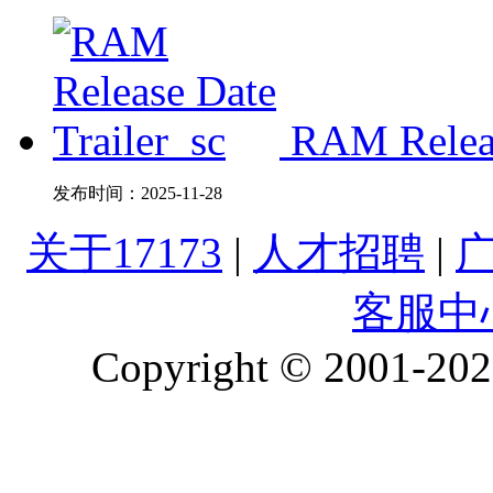
RAM Releas
发布时间：
2025-11-28
关于17173
|
人才招聘
|
客服中
Copyright © 2001-2026