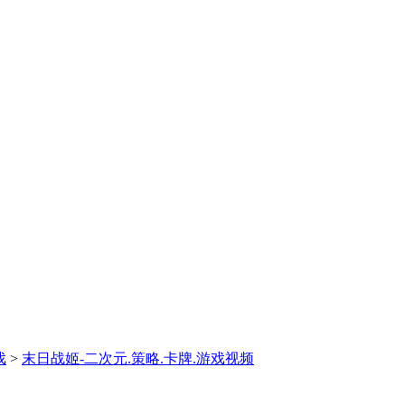
戏
>
末日战姬-二次元.策略.卡牌.游戏视频