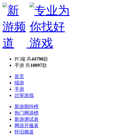
PC端
共
44798
款
手游
共
18097
款
首页
端游
手游
过审游戏
新游期待榜
热门网游榜
新游测试表
网游开服表
怀旧频道