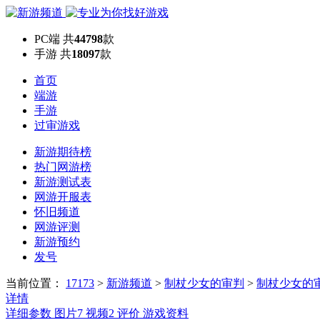
PC端
共
44798
款
手游
共
18097
款
首页
端游
手游
过审游戏
新游期待榜
热门网游榜
新游测试表
网游开服表
怀旧频道
网游评测
新游预约
发号
当前位置：
17173
>
新游频道
>
制杖少女的审判
>
制杖少女的
详情
详细参数
图片
7
视频
2
评价
游戏资料