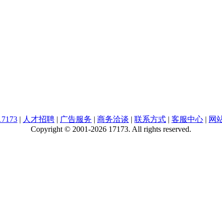
7173
|
人才招聘
|
广告服务
|
商务洽谈
|
联系方式
|
客服中心
|
网
Copyright © 2001-2026 17173. All rights reserved.