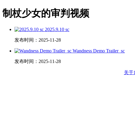
制杖少女的审判视频
2025.9.10 sc
发布时间：
2025-11-28
Wandness Demo Trailer_sc
发布时间：
2025-11-28
关于1