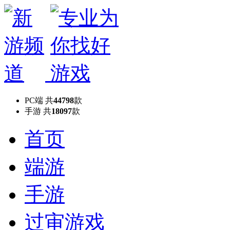
PC端
共
44798
款
手游
共
18097
款
首页
端游
手游
过审游戏