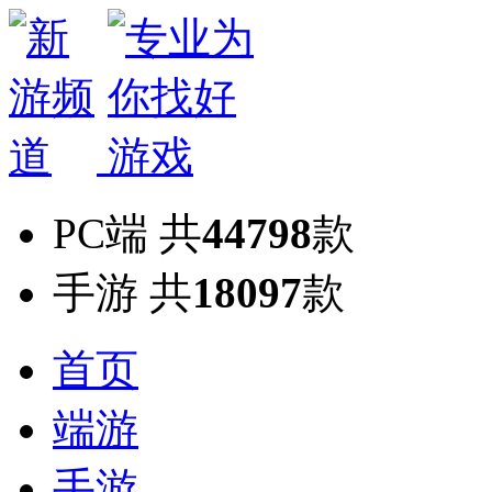
PC端
共
44798
款
手游
共
18097
款
首页
端游
手游