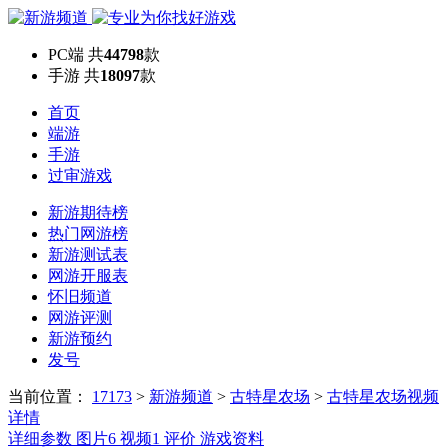
PC端
共
44798
款
手游
共
18097
款
首页
端游
手游
过审游戏
新游期待榜
热门网游榜
新游测试表
网游开服表
怀旧频道
网游评测
新游预约
发号
当前位置：
17173
>
新游频道
>
古特星农场
>
古特星农场视频
详情
详细参数
图片
6
视频
1
评价
游戏资料