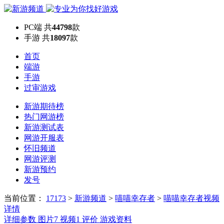
PC端
共
44798
款
手游
共
18097
款
首页
端游
手游
过审游戏
新游期待榜
热门网游榜
新游测试表
网游开服表
怀旧频道
网游评测
新游预约
发号
当前位置：
17173
>
新游频道
>
喵喵幸存者
>
喵喵幸存者视频
详情
详细参数
图片
7
视频
1
评价
游戏资料