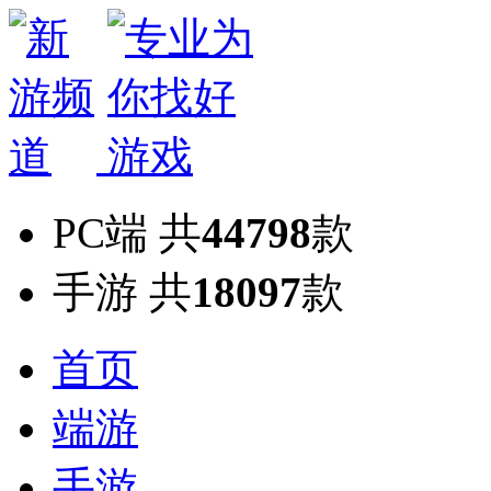
PC端
共
44798
款
手游
共
18097
款
首页
端游
手游