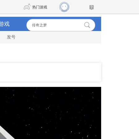
热门游戏
游戏
发号
DNF
传奇4
剑网3旗舰版
新天龙八部
自由
诛仙世界
仙剑世界