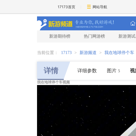
17173首页
网站导航
新游期待榜
热门网游榜
新游测试
当前位置：
17173
>
新游频道
>
我在地球停个车
详情
详细参数
图片
视
5
我在地球停个车视频