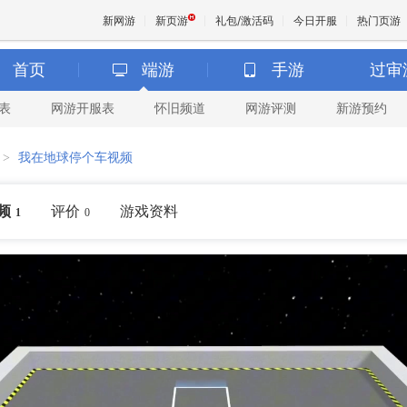
新网游
新页游
礼包/激活码
今日开服
热门页游
首页
端游
手游
过审
表
网游开服表
怀旧频道
网游评测
新游预约
魔兽
>
我在地球停个车视频
天堂
频
评价
游戏资料
1
0
王权与