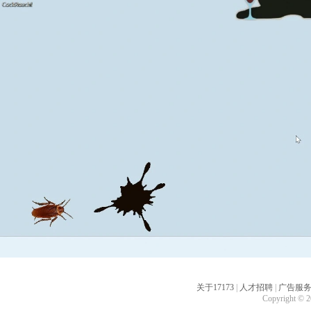
关于17173
|
人才招聘
|
广告服
Copyright © 20