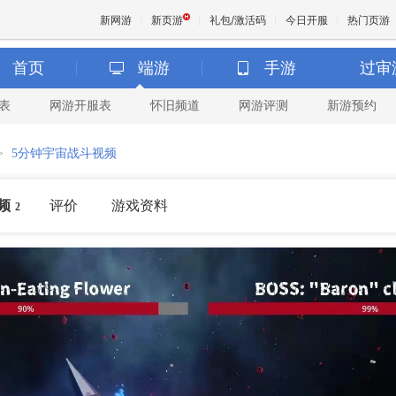
新网游
新页游
礼包/激活码
今日开服
热门页游
首页
端游
手游
过审
表
网游开服表
怀旧频道
网游评测
新游预约
魔兽
>
5分钟宇宙战斗视频
天堂
频
评价
游戏资料
2
王权与