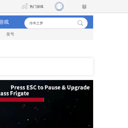
热门游戏
游戏
发号
DNF
传奇4
剑网3旗舰版
新天龙八部
自由
诛仙世界
新仙侠5