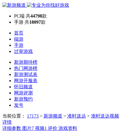
PC端
共
44798
款
手游
共
18097
款
首页
端游
手游
过审游戏
新游期待榜
热门网游榜
新游测试表
网游开服表
怀旧频道
网游评测
新游预约
发号
当前位置：
17173
>
新游频道
>
准时送达
>
准时送达视频
详情
详细参数
图片
7
视频
1
评价
游戏资料