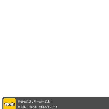
玩硬核游戏，用一起一起上！
看资讯、找游戏、领礼包更方便！