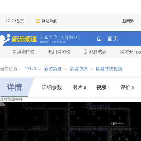
17173首页
网站导航
新网游
首页
新游期待榜
热门网游榜
新游测试表
网游开服
当前位置：
17173
>
新游频道
>
废墟防线
>
废墟防线视频
详情
详细参数
图片
视频
评价
6
1
0
废墟防线视频