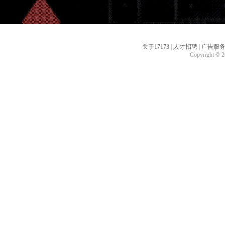
关于17173
|
人才招聘
|
广告服
Copyright © 20