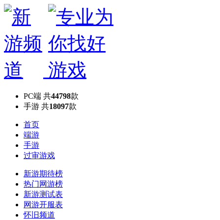
PC端
共
44798
款
手游
共
18097
款
首页
端游
手游
过审游戏
新游期待榜
热门网游榜
新游测试表
网游开服表
怀旧频道