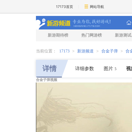
17173首页
网站导航
新游期待榜
热门网游榜
新游测试
当前位置：
17173
>
新游频道
>
合金子弹
>
合
详情
详细参数
图片
视
5
合金子弹视频