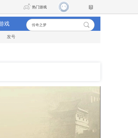
热门游戏
游戏
发号
DNF
传奇4
剑网3旗舰版
新天龙八部
自由
诛仙世界
新仙侠5