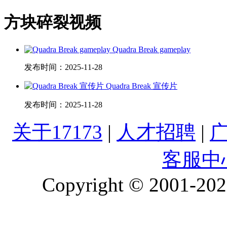
方块碎裂视频
Quadra Break gameplay
发布时间：
2025-11-28
Quadra Break 宣传片
发布时间：
2025-11-28
关于17173
|
人才招聘
|
客服中
Copyright © 2001-2026