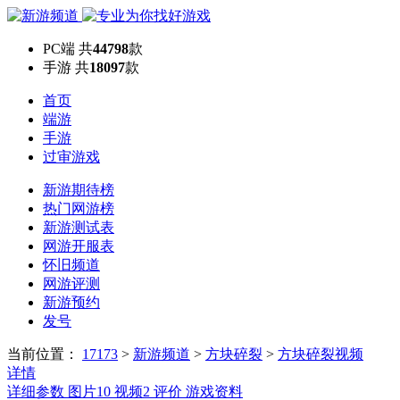
PC端
共
44798
款
手游
共
18097
款
首页
端游
手游
过审游戏
新游期待榜
热门网游榜
新游测试表
网游开服表
怀旧频道
网游评测
新游预约
发号
当前位置：
17173
>
新游频道
>
方块碎裂
>
方块碎裂视频
详情
详细参数
图片
10
视频
2
评价
游戏资料