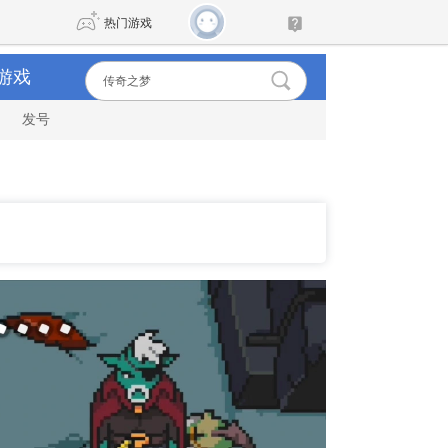
热门游戏
游戏
发号
DNF
传奇4
剑网3旗舰版
新天龙八部
自由
诛仙世界
新仙侠5