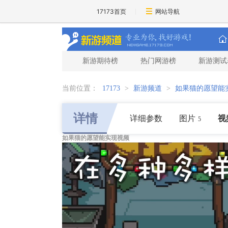
17173首页
网站导航
新游期待榜
热门网游榜
新游测试
当前位置：
17173
>
新游频道
>
如果猫的愿望能
详情
详细参数
图片
视
5
如果猫的愿望能实现视频