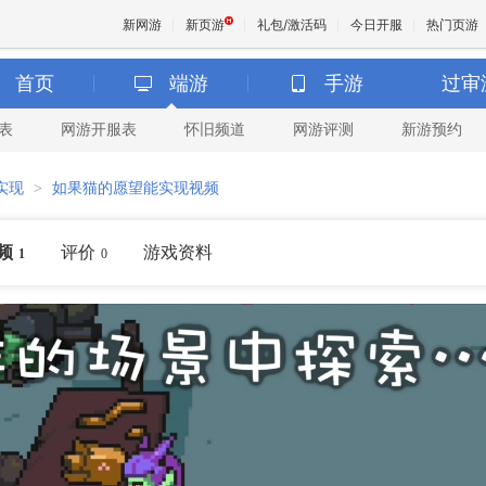
新网游
新页游
礼包/激活码
今日开服
热门页游
首页
端游
手游
过审
表
网游开服表
怀旧频道
网游评测
新游预约
魔兽
实现
>
如果猫的愿望能实现视频
天堂
频
评价
游戏资料
1
0
王权与