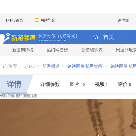
17173首页
网站导航
新网游
首页
新游期待榜
热门网游榜
新游测试表
网游开服
当前位置：
17173
>
新游频道
>
钢铁巨像 机甲觉醒
>
钢铁巨像 机
详情
详细参数
图片
视频
评价
10
1
0
钢铁巨像 机甲觉醒视频