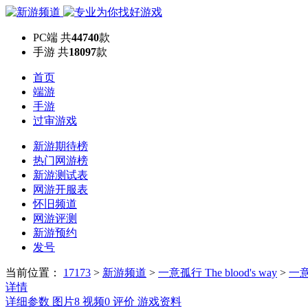
PC端
共
44740
款
手游
共
18097
款
首页
端游
手游
过审游戏
新游期待榜
热门网游榜
新游测试表
网游开服表
怀旧频道
网游评测
新游预约
发号
当前位置：
17173
>
新游频道
>
一意孤行 The blood's way
>
一意孤
详情
详细参数
图片
8
视频
0
评价
游戏资料