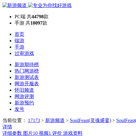
PC端
共
44798
款
手游
共
18097
款
首页
端游
手游
过审游戏
新游期待榜
热门网游榜
新游测试表
网游开服表
怀旧频道
网游评测
新游预约
发号
当前位置：
17173
>
新游频道
>
SoulFeast(灵魂盛宴)
>
SoulFe
详情
详细参数
图片
10
视频
1
评价
游戏资料