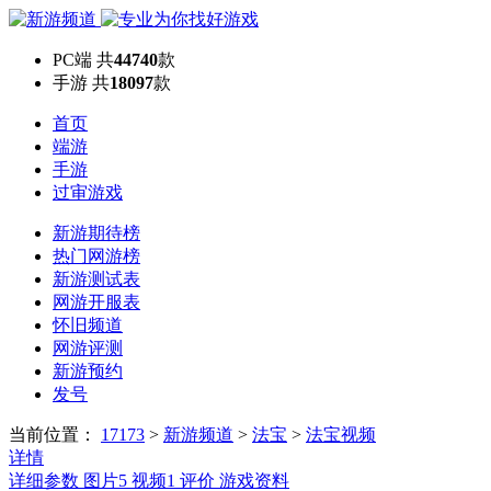
PC端
共
44740
款
手游
共
18097
款
首页
端游
手游
过审游戏
新游期待榜
热门网游榜
新游测试表
网游开服表
怀旧频道
网游评测
新游预约
发号
当前位置：
17173
>
新游频道
>
法宝
>
法宝视频
详情
详细参数
图片
5
视频
1
评价
游戏资料