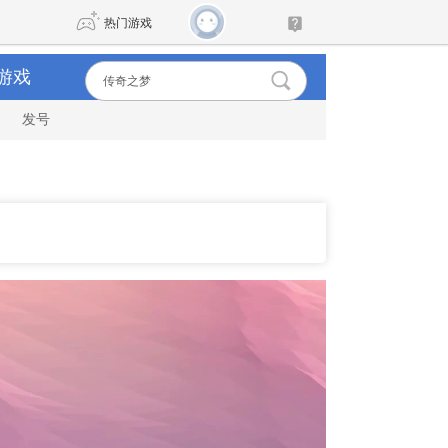
热门游戏
游戏
发号
DNF
传奇4
剑网3旗舰版
新天龙八部
自由
诛仙世界
新仙侠5