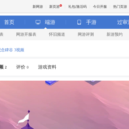
新网游
新页游
礼包/激活码
今日开服
热门页游
首页
端游
手游
过审
表
网游开服表
怀旧频道
网游评测
新游预约
魔兽
纪念碑谷 3视频
天堂
频
评价
游戏资料
2
0
王权与