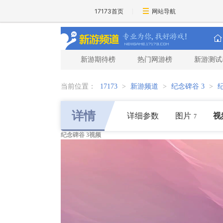
17173首页
网站导航
新游期待榜
热门网游榜
新游测试
当前位置：
17173
>
新游频道
>
纪念碑谷 3
>
详情
详细参数
图片
视
7
纪念碑谷 3视频