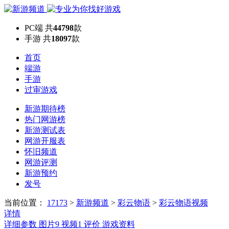
PC端
共
44798
款
手游
共
18097
款
首页
端游
手游
过审游戏
新游期待榜
热门网游榜
新游测试表
网游开服表
怀旧频道
网游评测
新游预约
发号
当前位置：
17173
>
新游频道
>
彩云物语
>
彩云物语视频
详情
详细参数
图片
9
视频
1
评价
游戏资料