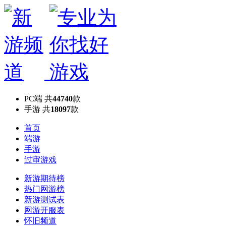
PC端
共
44740
款
手游
共
18097
款
首页
端游
手游
过审游戏
新游期待榜
热门网游榜
新游测试表
网游开服表
怀旧频道