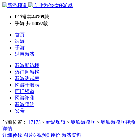
PC端
共
44799
款
手游
共
18097
款
首页
端游
手游
过审游戏
新游期待榜
热门网游榜
新游测试表
网游开服表
怀旧频道
网游评测
新游预约
发号
当前位置：
17173
>
新游频道
>
钢铁游骑兵
>
钢铁游骑兵视频
详情
详细参数
图片
6
视频
0
评价
游戏资料