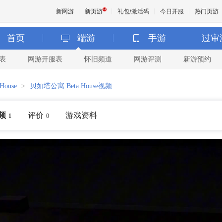
新网游
新页游
礼包/激活码
今日开服
热门页游
首页
端游
手游
过审
表
网游开服表
怀旧频道
网游评测
新游预约
魔兽
ouse
>
贝如塔公寓 Beta House视频
天堂
频
评价
游戏资料
1
0
王权与