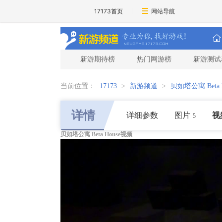
17173首页
网站导航
新游期待榜
热门网游榜
新游测试
当前位置：
17173
>
新游频道
>
贝如塔公寓 Beta H
详情
详细参数
图片
视
5
贝如塔公寓 Beta House视频