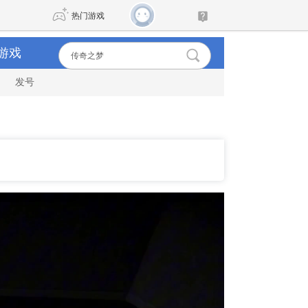
热门游戏
游戏
发号
DNF
传奇4
剑网3旗舰版
新天龙八部
自由
诛仙世界
新仙侠5