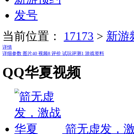
发号
当前位置：
17173
>
新游
详情
详细参数
图片
40
视频
8
评价
试玩评测
1
游戏资料
QQ华夏视频
箭无虚发，