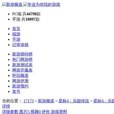
PC端
共
44798
款
手游
共
18097
款
首页
端游
手游
过审游戏
新游期待榜
热门网游榜
新游测试表
网游开服表
怀旧频道
网游评测
新游预约
发号
当前位置：
17173
>
新游频道
>
星标4：乐园传说
>
星标4：乐
详情
详细参数
图片
5
视频
0
评价
游戏资料