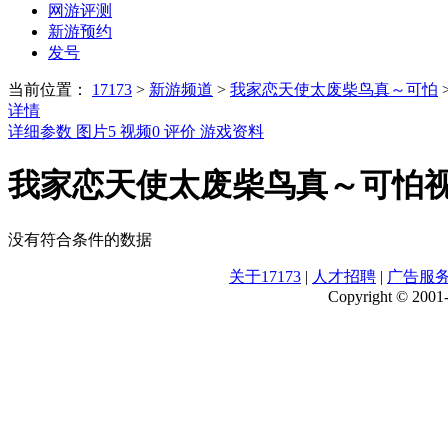
网游评测
新游预约
发号
当前位置：
17173
>
新游频道
>
我家恋天使太废柴鸟真～可怕
详情
详细参数
图片
5
视频
0
评价
游戏资料
我家恋天使太废柴鸟真～可怕
没有符合条件的数据
关于17173
|
人才招聘
|
广告服
Copyright © 2001-2