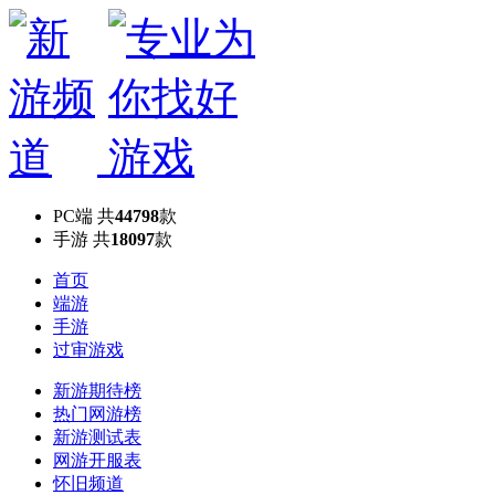
PC端
共
44798
款
手游
共
18097
款
首页
端游
手游
过审游戏
新游期待榜
热门网游榜
新游测试表
网游开服表
怀旧频道