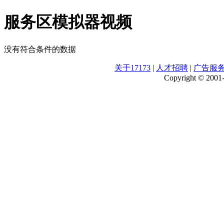
服务区模拟器视频
没有符合条件的数据
关于17173
|
人才招聘
|
广告服
Copyright © 2001-2