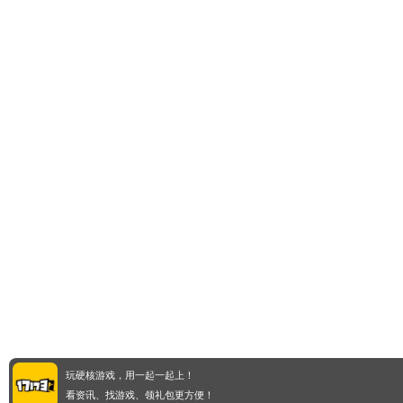
玩硬核游戏，用一起一起上！
看资讯、找游戏、领礼包更方便！