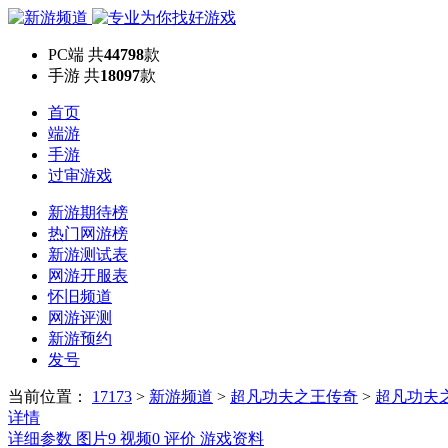
PC端
共
44798
款
手游
共
18097
款
首页
端游
手游
过审游戏
新游期待榜
热门网游榜
新游测试表
网游开服表
怀旧频道
网游评测
新游预约
发号
当前位置：
17173
>
新游频道
>
超凡功夫之王传奇
>
超凡功夫
详情
详细参数
图片
9
视频
0
评价
游戏资料