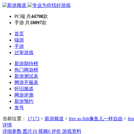
PC端
共
44798
款
手游
共
18097
款
首页
端游
手游
过审游戏
新游期待榜
热门网游榜
新游测试表
网游开服表
怀旧频道
网游评测
新游预约
发号
当前位置：
17173
>
新游频道
>
free as fish像鱼儿一样自由
>
fr
详情
详细参数
图片
10
视频
0
评价
游戏资料