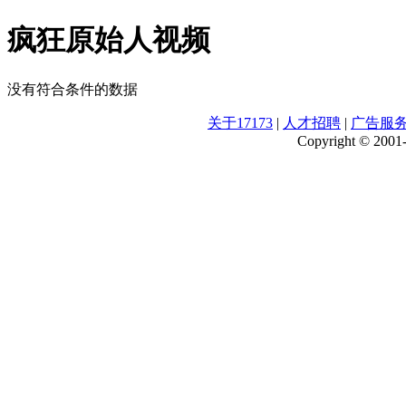
疯狂原始人视频
没有符合条件的数据
关于17173
|
人才招聘
|
广告服
Copyright © 2001-2