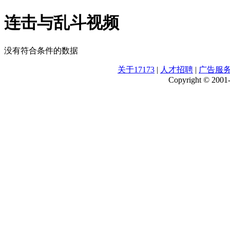
连击与乱斗视频
没有符合条件的数据
关于17173
|
人才招聘
|
广告服
Copyright © 2001-2