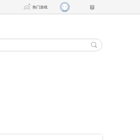
热门游戏
DNF
传奇4
剑网3旗舰版
新天龙八部
自由
诛仙世界
新仙侠5