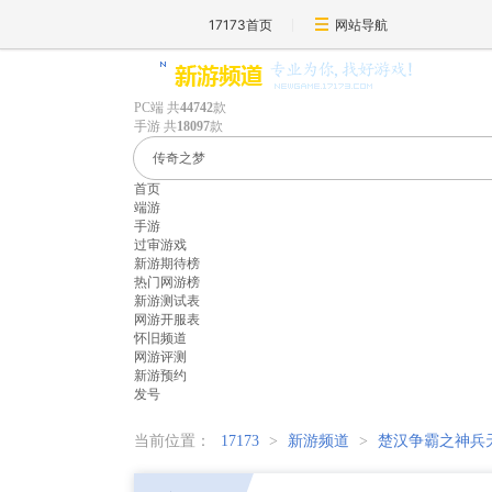
17173首页
网站导航
PC端
共
44742
款
手游
共
18097
款
首页
端游
手游
过审游戏
新游期待榜
热门网游榜
新游测试表
网游开服表
怀旧频道
网游评测
新游预约
发号
当前位置：
17173
>
新游频道
>
楚汉争霸之神兵