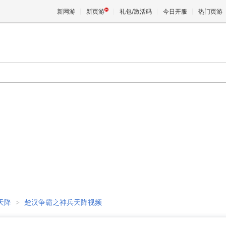
新网游
新页游
礼包/激活码
今日开服
热门页游
魔兽
天堂
王权与
天降
>
楚汉争霸之神兵天降视频