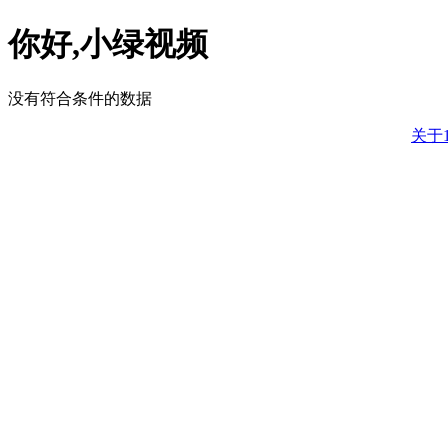
你好,小绿视频
没有符合条件的数据
关于1