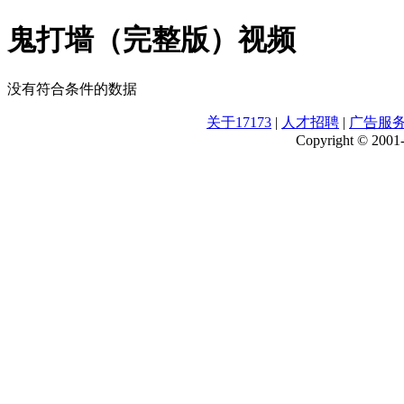
鬼打墙（完整版）视频
没有符合条件的数据
关于17173
|
人才招聘
|
广告服
Copyright © 2001-2