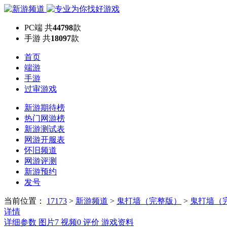
PC端
共
44798
款
手游
共
18097
款
首页
端游
手游
过审游戏
新游期待榜
热门网游榜
新游测试表
网游开服表
怀旧频道
网游评测
新游预约
发号
当前位置：
17173
>
新游频道
>
鬼打墙（完整版）
>
鬼打墙（
详情
详细参数
图片
7
视频
0
评价
游戏资料