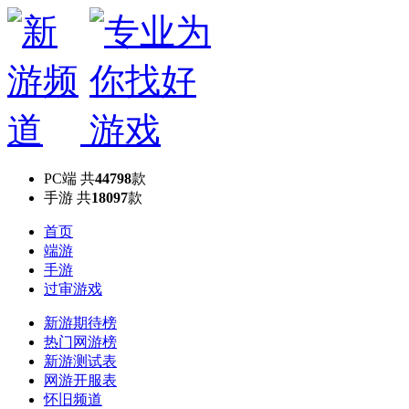
PC端
共
44798
款
手游
共
18097
款
首页
端游
手游
过审游戏
新游期待榜
热门网游榜
新游测试表
网游开服表
怀旧频道