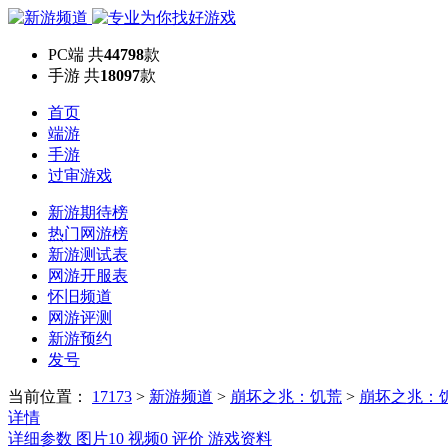
PC端
共
44798
款
手游
共
18097
款
首页
端游
手游
过审游戏
新游期待榜
热门网游榜
新游测试表
网游开服表
怀旧频道
网游评测
新游预约
发号
当前位置：
17173
>
新游频道
>
崩坏之兆：饥荒
>
崩坏之兆：
详情
详细参数
图片
10
视频
0
评价
游戏资料