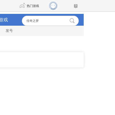
热门游戏
游戏
发号
DNF
传奇4
剑网3旗舰版
新天龙八部
自由
诛仙世界
新仙侠5