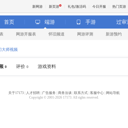
新网游
新页游
礼包/激活码
今日开服
热门页游
首页
端游
手游
过审
表
网游开服表
怀旧频道
网游评测
新游预约
魔兽
刀大师视频
天堂
频
评价
游戏资料
0
0
王权与
关于17173
|
人才招聘
|
广告服务
|
商务洽谈
|
联系方式
|
客服中心
|
网站导航
Copyright © 2001-2026 17173. All rights reserved.