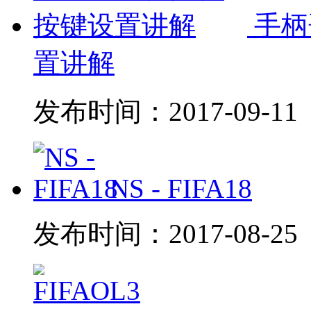
手柄哥
置讲解
发布时间：
2017-09-11
NS - FIFA18
发布时间：
2017-08-25