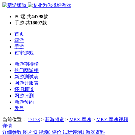
PC端
共
44798
款
手游
共
18097
款
首页
端游
手游
过审游戏
新游期待榜
热门网游榜
新游测试表
网游开服表
怀旧频道
网游评测
新游预约
发号
当前位置：
17173
>
新游频道
>
MKZ-军魂
>
MKZ-军魂视频
详情
详细参数
图片
42
视频
8
评价
试玩评测
1
游戏资料