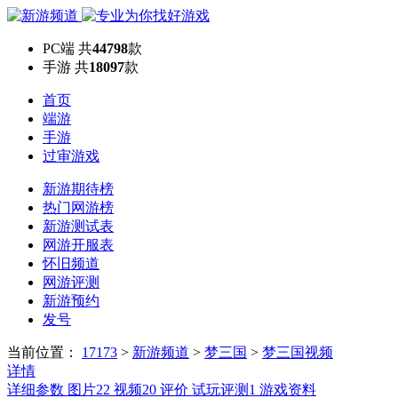
PC端
共
44798
款
手游
共
18097
款
首页
端游
手游
过审游戏
新游期待榜
热门网游榜
新游测试表
网游开服表
怀旧频道
网游评测
新游预约
发号
当前位置：
17173
>
新游频道
>
梦三国
>
梦三国视频
详情
详细参数
图片
22
视频
20
评价
试玩评测
1
游戏资料