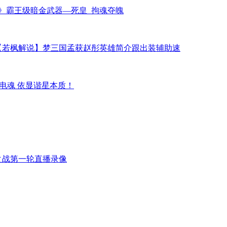
》霸王级暗金武器—死皇_拘魂夺魄
【若枫解说】梦三国孟获赵彤英雄简介跟出装辅助速
入职电魂 依显谐星本质！
之战第一轮直播录像