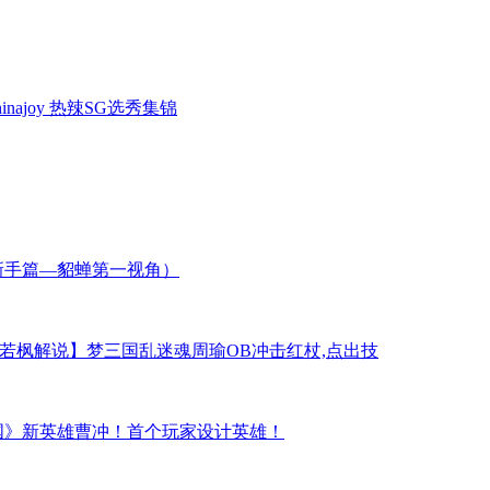
inajoy 热辣SG选秀集锦
新手篇—貂蝉第一视角）
若枫解说】梦三国乱迷魂周瑜OB冲击红杖,点出技
国》新英雄曹冲！首个玩家设计英雄！