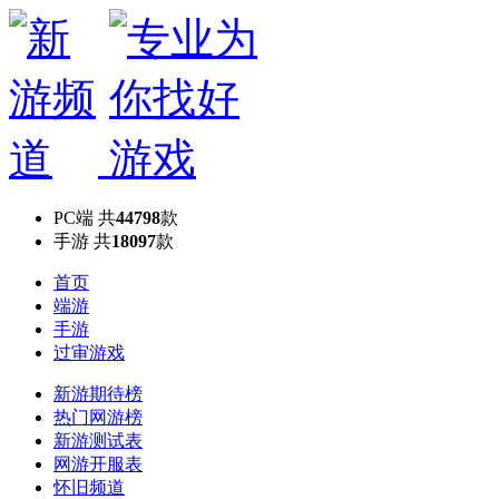
PC端
共
44798
款
手游
共
18097
款
首页
端游
手游
过审游戏
新游期待榜
热门网游榜
新游测试表
网游开服表
怀旧频道