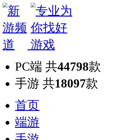
PC端
共
44798
款
手游
共
18097
款
首页
端游
手游