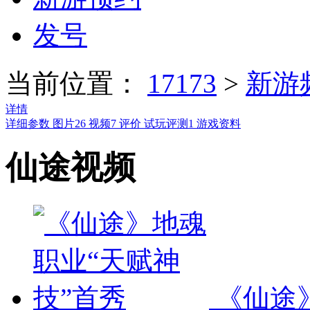
发号
当前位置：
17173
>
新游
详情
详细参数
图片
26
视频
7
评价
试玩评测
1
游戏资料
仙途视频
《仙途