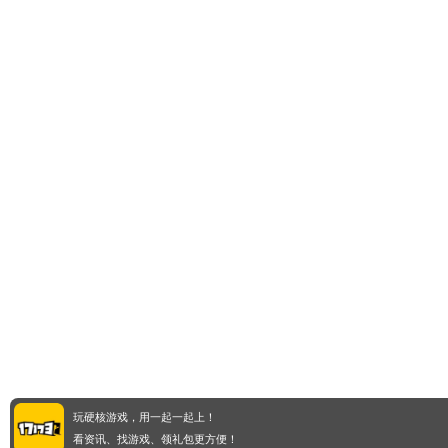
玩硬核游戏，用一起一起上！
看资讯、找游戏、领礼包更方便！