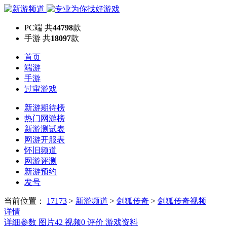
PC端
共
44798
款
手游
共
18097
款
首页
端游
手游
过审游戏
新游期待榜
热门网游榜
新游测试表
网游开服表
怀旧频道
网游评测
新游预约
发号
当前位置：
17173
>
新游频道
>
剑狐传奇
>
剑狐传奇视频
详情
详细参数
图片
42
视频
0
评价
游戏资料